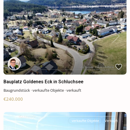
verkaufte Objekte
Verkauft
Previous
Next
Bauplatz Goldenes Eck in Schluchsee
Baugrundstück
·
verkaufte Objekte
·
verkauft
€240.000
verkaufte Objekte
Verkauft