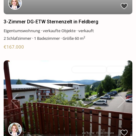
3-Zimmer DG-ETW Sternenzelt in Feldberg
Eigentumswohnung
·
verkaufte Objekte
·
verkauft
2
2
Schlafzimmer
·
1 Badezimmer
·
Größe
60 m
€167.000
verkaufte Objekte
Verkauft
Previous
Next