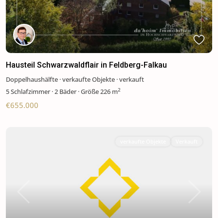
Hausteil Schwarzwaldflair in Feldberg-Falkau
Doppelhaushälfte
·
verkaufte Objekte
·
verkauft
2
5
Schlafzimmer
·
2 Bäder
·
Größe
226 m
€655.000
verkaufte Objekte
Verkauft
Previous
Next