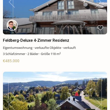
Previous
Next
Feldberg-Deluxe 4-Zimmer Residenz
Eigentumswohnung
·
verkaufte Objekte
·
verkauft
2
3
Schlafzimmer
·
2 Bäder
·
Größe
118 m
€485.000
verkaufte Objekte
Verkauft
Previous
Next