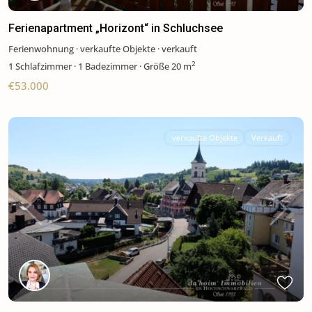
Ferienapartment „Horizont“ in Schluchsee
Ferienwohnung
·
verkaufte Objekte
·
verkauft
2
1
Schlafzimmer
·
1 Badezimmer
·
Größe
20 m
€53.000
verkaufte Objekte
Verkauft
Previous
Next