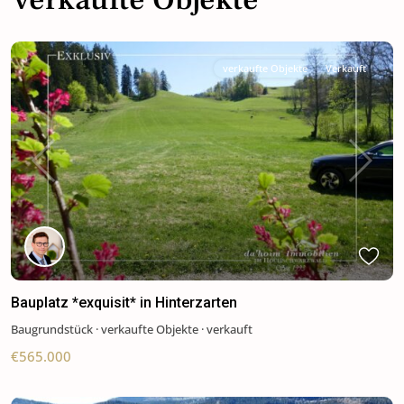
verkaufte Objekte
Verkauft
Previous
Next
Bauplatz *exquisit* in Hinterzarten
Baugrundstück
·
verkaufte Objekte
·
verkauft
€565.000