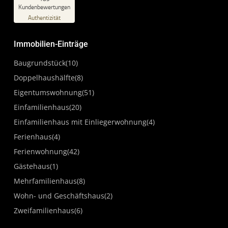
%
100
Kundenbewertungen
Empfehlungen auf
Authentizität
ProvenExpert.com
5,00
/
4,87
Immobilien-Einträge
111
78
Bewertungen auf
3
Bewertungen von
Baugrundstück
(10)
ProvenExpert.com
anderen Quellen
Doppelhaushälfte
(8)
Blick aufs ProvenExpert-Profil werfen
Eigentumswohnung
(51)
04.05.2026
Einfamilienhaus
(20)
Einfamilienhaus mit Einliegerwohnung
(4)
Ferienhaus
(4)
Ferienwohnung
(42)
Gästehaus
(1)
Mehrfamilienhaus
(8)
Wohn- und Geschäftshaus
(2)
Zweifamilienhaus
(6)