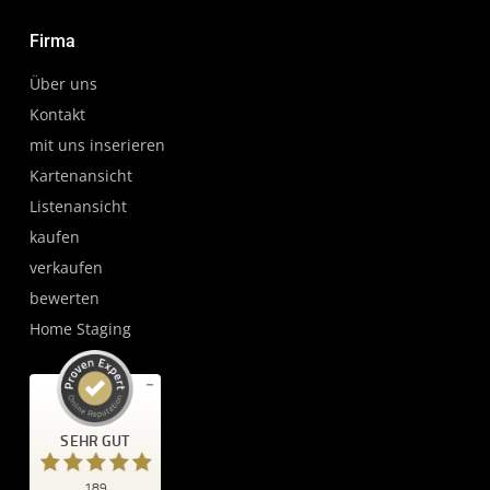
Firma
Über uns
Kontakt
mit uns inserieren
Kartenansicht
Listenansicht
kaufen
verkaufen
bewerten
Home Staging
Kundenbewertungen und Erfahrungen zu
SEHR GUT
da'hoim Immobilien Hochschwarzwald
SEHR GUT
189