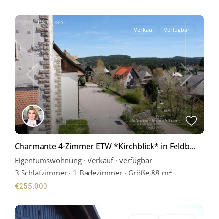
Verkauf
Verfügbar
Previous
Next
Charmante 4-Zimmer ETW *Kirchblick* in Feldb...
Eigentumswohnung
·
Verkauf
·
verfügbar
2
3
Schlafzimmer
·
1 Badezimmer
·
Größe
88 m
€255.000