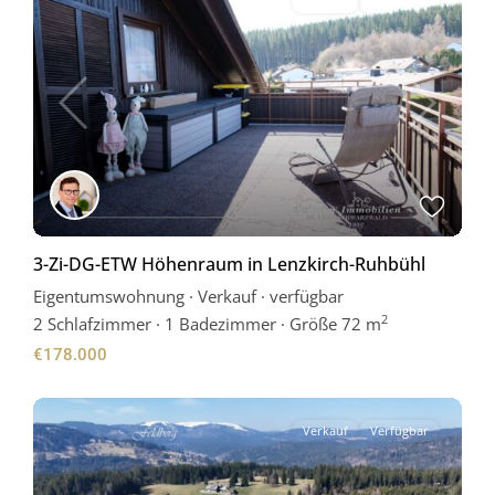
Verkauf
Verfügbar
Previous
Next
3-Zi-DG-ETW Höhenraum in Lenzkirch-Ruhbühl
Eigentumswohnung
·
Verkauf
·
verfügbar
2
2
Schlafzimmer
·
1 Badezimmer
·
Größe
72 m
€178.000
Verkauf
Verfügbar