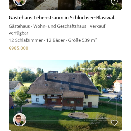
Gästehaus Lebenstraum in Schluchsee-Blasiwal...
Gästehaus
·
Wohn- und Geschäftshaus
·
Verkauf
·
verfügbar
2
12
Schlafzimmer
·
12 Bäder
·
Größe
539 m
€985.000
Verkauf
Reserviert
Previous
Next