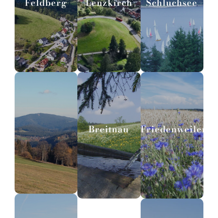
Feldberg
Lenzkirch
Schluchsee
Breitnau
Friedenweiler
Titisee-