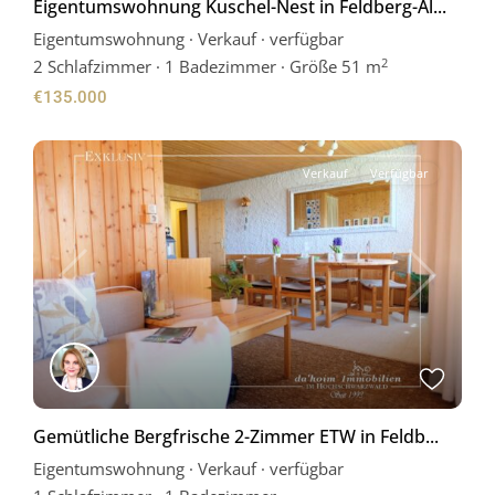
Eigentumswohnung Kuschel-Nest in Feldberg-Al...
Eigentumswohnung
·
Verkauf
·
verfügbar
2
2
Schlafzimmer
·
1 Badezimmer
·
Größe
51 m
€135.000
Verkauf
Verfügbar
Previous
Next
Gemütliche Bergfrische 2-Zimmer ETW in Feldb...
Eigentumswohnung
·
Verkauf
·
verfügbar