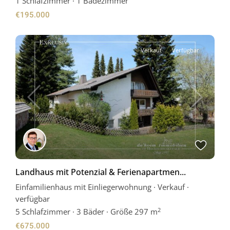
1
Schlafzimmer
·
1 Badezimmer
€195.000
Verkauf
Verfügbar
Previous
Next
Landhaus mit Potenzial & Ferienapartmen...
Einfamilienhaus mit Einliegerwohnung
·
Verkauf
·
verfügbar
2
5
Schlafzimmer
·
3 Bäder
·
Größe
297 m
€675.000