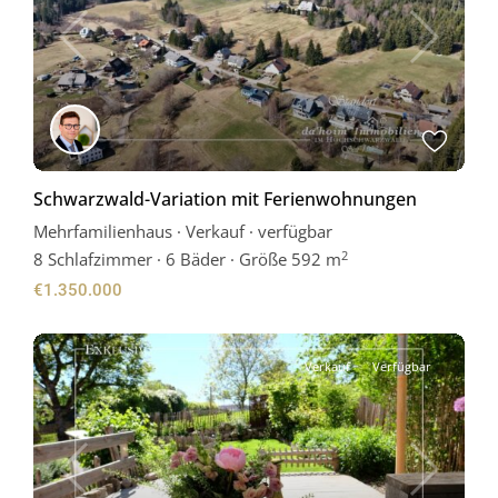
Previous
Next
Schwarzwald-Variation mit Ferienwohnungen
Mehrfamilienhaus
·
Verkauf
·
verfügbar
2
8
Schlafzimmer
·
6 Bäder
·
Größe
592 m
€1.350.000
Verkauf
Verfügbar
Previous
Next