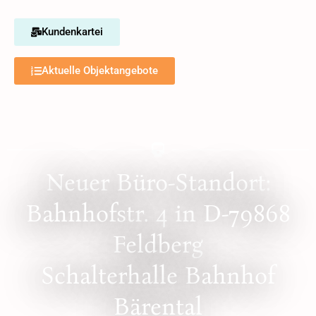
Kundenkartei
Aktuelle Objektangebote
Neuer Büro-Standort:
Bahnhofstr. 4 in D-79868
Feldberg
Schalterhalle Bahnhof
Bärental