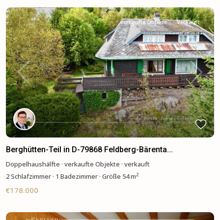
verkaufte Objekte
Verkauft
Previous
Next
Berghütten-Teil in D-79868 Feldberg-Bärenta...
Doppelhaushälfte
·
verkaufte Objekte
·
verkauft
2
2
Schlafzimmer
·
1 Badezimmer
·
Größe
54 m
€178.000