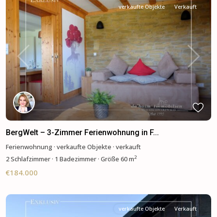
verkaufte Objekte
Verkauft
Previous
Next
BergWelt – 3-Zimmer Ferienwohnung in F...
Ferienwohnung
·
verkaufte Objekte
·
verkauft
2
2
Schlafzimmer
·
1 Badezimmer
·
Größe
60 m
€184.000
verkaufte Objekte
Verkauft