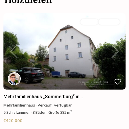
Verkauf
Verfügbar
Previous
Next
Mehrfamilienhaus „Sommerburg“ in...
Mehrfamilienhaus
·
Verkauf
·
verfügbar
2
5
Schlafzimmer
·
3 Bäder
·
Größe
382 m
€420.000