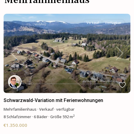
Verkauf
Verfügbar
Previous
Next
Schwarzwald-Variation mit Ferienwohnungen
Mehrfamilienhaus
·
Verkauf
·
verfügbar
2
8
Schlafzimmer
·
6 Bäder
·
Größe
592 m
€1.350.000