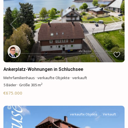
Previous
Next
Ankerplatz-Wohnungen in Schluchsee
Mehrfamilienhaus
·
verkaufte Objekte
·
verkauft
2
5 Bäder
·
Größe
305 m
€675.000
verkaufte Objekte
Verkauft