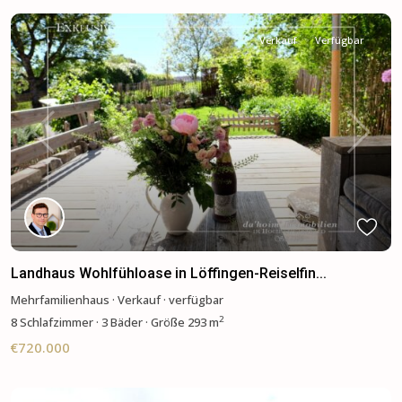
Verkauf
Verfügbar
Previous
Next
Landhaus Wohlfühloase in Löffingen-Reiselfin...
Mehrfamilienhaus
·
Verkauf
·
verfügbar
2
8
Schlafzimmer
·
3 Bäder
·
Größe
293 m
€720.000