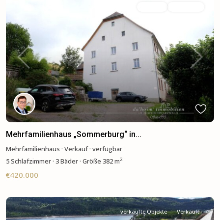
Verkauf
Verfügbar
Previous
Next
Mehrfamilienhaus „Sommerburg“ in...
Mehrfamilienhaus
·
Verkauf
·
verfügbar
2
5
Schlafzimmer
·
3 Bäder
·
Größe
382 m
€420.000
verkaufte Objekte
Verkauft