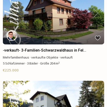
Previous
Next
-verkauft- 3-Familien-Schwarzwaldhaus in Fel...
Mehrfamilienhaus
·
verkaufte Objekte
·
verkauft
2
5
Schlafzimmer
·
3 Bäder
·
Größe
204 m
€225.000
verkaufte Objekte
Verkauft