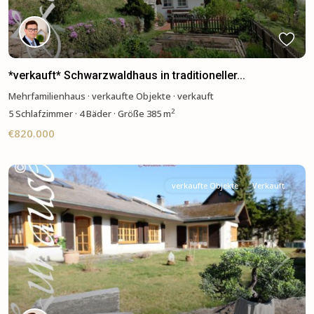
*verkauft* Schwarzwaldhaus in traditioneller...
Mehrfamilienhaus
·
verkaufte Objekte
·
verkauft
2
5
Schlafzimmer
·
4 Bäder
·
Größe
385 m
€820.000
verkaufte Objekte
Verkauft
Previous
Next