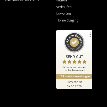
kaufen
verkaufen
bewerten
Home Staging
Kundenbewertungen und Erfahrungen zu
da'hoim Immobilien Hochschwarzwald
SEHR GUT
%
100
SEHR GUT
Empfehlungen auf
da'hoim Immobilien
ProvenExpert.com
5,00
/
4,87
Hochschwarzwald
189
Kundenbewertungen
78
111
Authentizität
04.05.2026
3
Bewertungen von
Bewertungen auf
anderen Quellen
ProvenExpert.com
Blick aufs ProvenExpert-Profil werfen