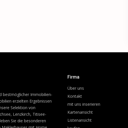
Firma
Über uns
d bestmöglicher Immobilien-
Kontakt
bilien erzielten Ergebnissen
mit uns inserieren
nsere Selektion von
Kartenansicht
see, Lenzkirch, Titisee-
Listenansicht
rleben Sie die besonderen
en Maklerhauses mit Home