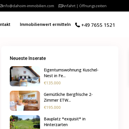
info@dahoim-immobilien.com
Anfahrt | Öffnungszeiten
+49 7655 1521
ntakt
Immobilienwert ermitteln
Neueste Inserate
Eigentumswohnung Kuschel-
Nest in Fe...
€135.000
Gemütliche Bergfrische 2-
Zimmer ETW...
€195.000
Bauplatz *exquisit* in
Hinterzarten