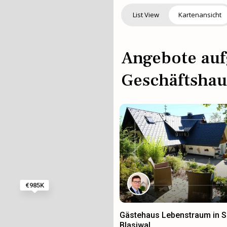
List View
Kartenansicht
Angebote auf
Geschäftshau
Verkauf
Previous
€985K
Gästehaus Lebenstraum in S
Blasiwal...