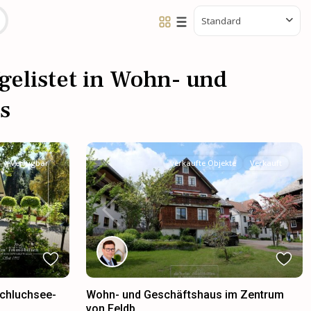
Standard
gelistet in Wohn- und
s
Verfügbar
verkaufte Objekte
Verkauft
Next
Previous
Next
chluchsee-
Wohn- und Geschäftshaus im Zentrum
von Feldb...