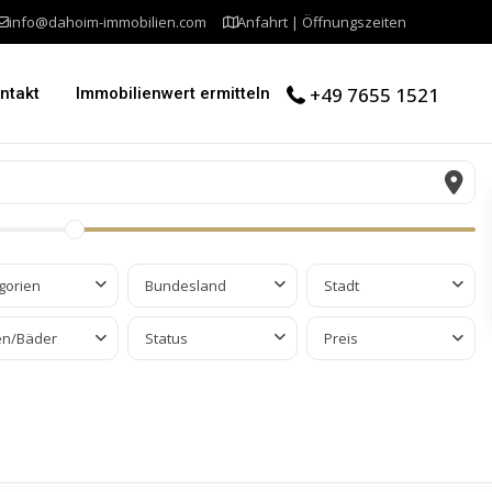
info@dahoim-immobilien.com
Anfahrt | Öffnungszeiten
+49 7655 1521
ntakt
Immobilienwert ermitteln
gorien
Bundesland
Stadt
en/Bäder
Status
Preis