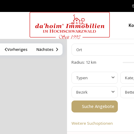
Ko
Vorheriges
Nächstes
Radius:
12 km
Typen
Kate
Bezirk
Bett
Weitere Suchoptionen