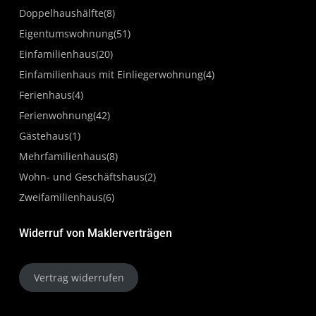
Doppelhaushälfte
(8)
Blick aufs ProvenExpert-Profil werfen
Eigentumswohnung
(51)
04.05.2026
Einfamilienhaus
(20)
Einfamilienhaus mit Einliegerwohnung
(4)
Ferienhaus
(4)
Ferienwohnung
(42)
Gästehaus
(1)
Mehrfamilienhaus
(8)
Wohn- und Geschäftshaus
(2)
Zweifamilienhaus
(6)
Widerruf von Maklerverträgen
Vertrag widerrufen