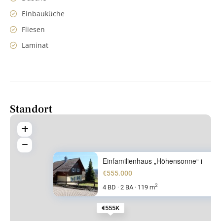
Einbauküche
Fliesen
Laminat
Standort
Einfamilienhaus „Höhensonne“ i
€555.000
2
4 BD
2 BA
119 m
·
·
€555K