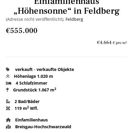
Einfamilienhaus
„Höhensonne“ in Feldberg
(Adresse nicht veröffentlicht),
Feldberg
€555.000
€4.664
€ pro m²
verkauft
-
verkaufte Objekte
Höhenlage 1.020 m
4 Schlafzimmer
2
Grundstück
1.067 m
2 Bad/Bäder
2
119 m
Wfl.
Einfamilienhaus
Breisgau-Hochschwarzwald