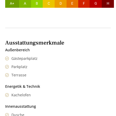
A+
A
B
C
D
E
F
G
H
Ausstattungsmerkmale
Außenbereich
Gästeparkplatz
Parkplatz
Terrasse
Energetik & Technik
Kachelofen
Innenausstattung
Dusche