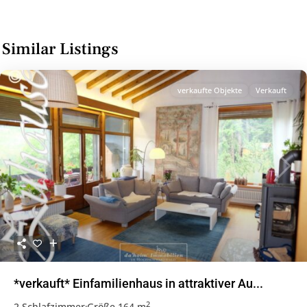
Similar Listings
verkaufte Objekte
Verkauft
Previous
Next
*verkauft* Einfamilienhaus in attraktiver Au...
2
2 Schlafzimmer
·
Größe
164 m