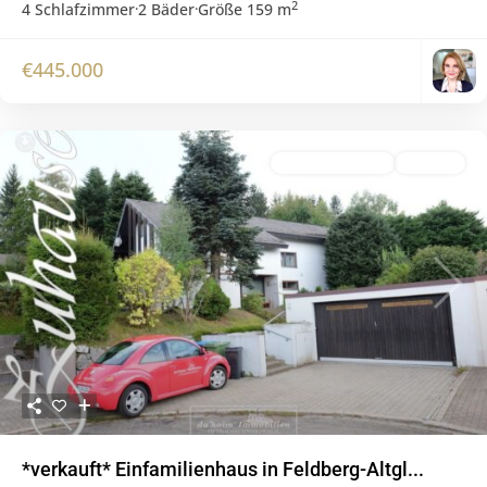
2
4 Schlafzimmer
·
2 Bäder
·
Größe
159 m
€445.000
verkaufte Objekte
Verkauft
Previous
Next
*verkauft* Einfamilienhaus in Feldberg-Altgl...