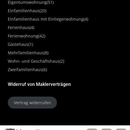
Blick aufs ProvenExpert-Profil werfen
Eigentumswohnung
(51)
04.05.2026
Einfamilienhaus
(20)
Einfamilienhaus mit Einliegerwohnung
(4)
Ferienhaus
(4)
Ferienwohnung
(42)
Gästehaus
(1)
Mehrfamilienhaus
(8)
Wohn- und Geschäftshaus
(2)
Zweifamilienhaus
(6)
Widerruf von Maklerverträgen
Vertrag widerrufen