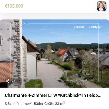
€195.000
Verkauf
Verfügbar
Previous
Next
Charmante 4-Zimmer ETW *Kirchblick* in Feldb...
2
3 Schlafzimmer
·
1 Bäder
·
Größe
88 m