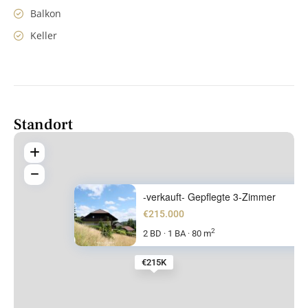
Balkon
Keller
Standort
-verkauft- Gepflegte 3-Zimmer
€215.000
2
2 BD
1 BA
80 m
·
·
€215K