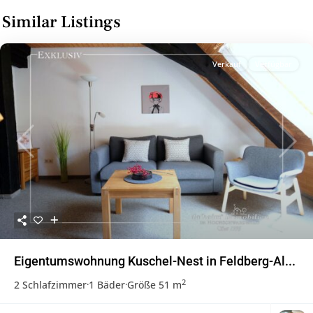
Similar Listings
Verkauf
Verfügbar
Previous
Next
Eigentumswohnung Kuschel-Nest in Feldberg-Al...
2
2 Schlafzimmer
·
1 Bäder
·
Größe
51 m