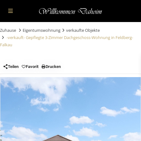
Zuhause
Eigentumswohnung
verkaufte Objekte
-verkauft- Gepflegte 3-Zimmer Dachgeschoss-Wohnung in Feldberg-
Falkau
Teilen
Favorit
Drucken