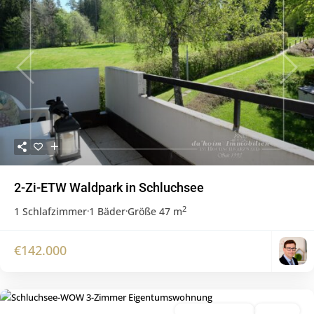
Previous
Next
2-Zi-ETW Waldpark in Schluchsee
2
1 Schlafzimmer
·
1 Bäder
·
Größe
47 m
€142.000
verkaufte Objekte
Verkauft