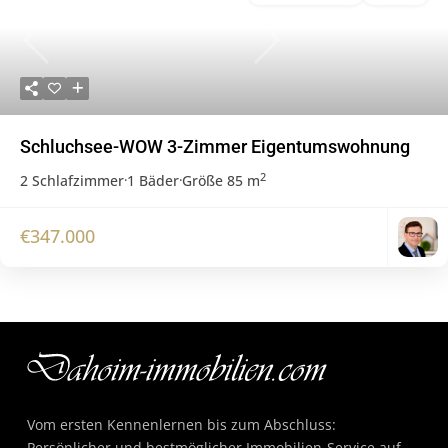
Previous
Next
Schluchsee-WOW 3-Zimmer Eigentumswohnung
2
2 Schlafzimmer
·
1 Bäder
·
Größe
85 m
€347.000
Vom ersten Kennenlernen bis zum Abschluss:
Persönlicher und bestmöglicher Immobilien-Service auf