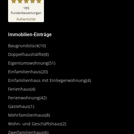
SEHR GUT
189
%
100
Kundenbewertungen
Empfehlungen auf
Authentizität
ProvenExpert.com
5,00
/
4,87
Immobilien-Einträge
111
78
Bewertungen auf
3
Bewertungen von
Baugrundstück
(10)
ProvenExpert.com
anderen Quellen
Doppelhaushälfte
(8)
Blick aufs ProvenExpert-Profil werfen
Eigentumswohnung
(51)
04.05.2026
Einfamilienhaus
(20)
Einfamilienhaus mit Einliegerwohnung
(4)
Ferienhaus
(4)
Ferienwohnung
(42)
Gästehaus
(1)
Mehrfamilienhaus
(8)
Wohn- und Geschäftshaus
(2)
Zweifamilienhaus
(6)