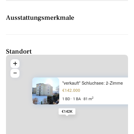
Ausstattungsmerkmale
Standort
*verkauft* Schluchsee: 2-Zimme
€142.000
2
1 BD
1 BA
81 m
·
·
€142K