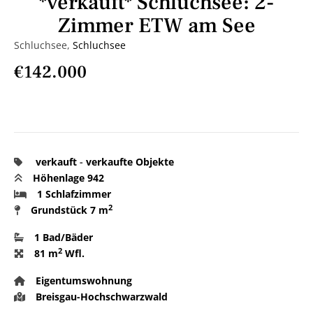
*verkauft* Schluchsee: 2-
Zimmer ETW am See
Schluchsee,
Schluchsee
€142.000
verkauft
-
verkaufte Objekte
Höhenlage 942
1 Schlafzimmer
2
Grundstück
7 m
1 Bad/Bäder
2
81 m
Wfl.
Eigentumswohnung
Breisgau-Hochschwarzwald