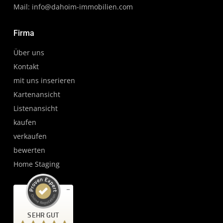
Mail:
info@dahoim-immobilien.com
Firma
Über uns
Kontakt
mit uns inserieren
Kartenansicht
Listenansicht
kaufen
verkaufen
bewerten
Home Staging
Kundenbewertungen und Erfahrungen zu
SEHR GUT
da'hoim Immobilien Hochschwarzwald