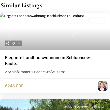
Similar Listings
verkaufte Objekte
Verkauft
Previous
Next
Elegante Landhauswohnung in Schluchsee-
Faule...
2
2 Schlafzimmer
·
1 Bäder
·
Größe
90 m
€248.000
verkaufte Objekte
Verkauft