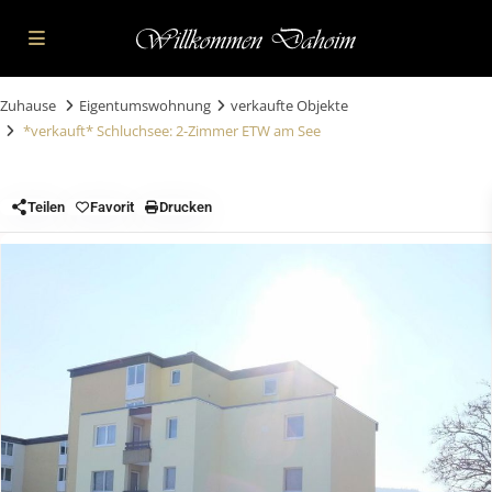
Zuhause
Eigentumswohnung
verkaufte Objekte
*verkauft* Schluchsee: 2-Zimmer ETW am See
Teilen
Favorit
Drucken