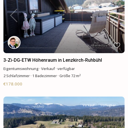
Previous
Next
3-Zi-DG-ETW Höhenraum in Lenzkirch-Ruhbühl
Eigentumswohnung
·
Verkauf
·
verfügbar
2
2
Schlafzimmer
·
1 Badezimmer
·
Größe
72 m
€178.000
Verkauf
Verfügbar