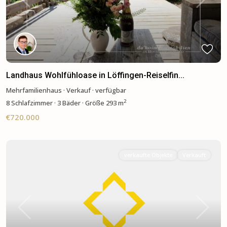
Previous
Next
Landhaus Wohlfühloase in Löffingen-Reiselfin...
Mehrfamilienhaus
·
Verkauf
·
verfügbar
2
8
Schlafzimmer
·
3 Bäder
·
Größe
293 m
€720.000
verkaufte Objekte
Verkauft
Previous
Next