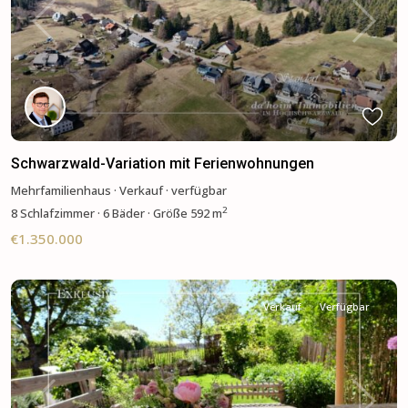
Previous
Next
Schwarzwald-Variation mit Ferienwohnungen
Mehrfamilienhaus
·
Verkauf
·
verfügbar
2
8
Schlafzimmer
·
6 Bäder
·
Größe
592 m
€1.350.000
Verkauf
Verfügbar