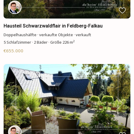
Hausteil Schwarzwaldflair in Feldberg-Falkau
Doppelhaushälfte
·
verkaufte Objekte
·
verkauft
2
5
Schlafzimmer
·
2 Bäder
·
Größe
226 m
€655.000
Verkauf
Verfügbar
Previous
Next