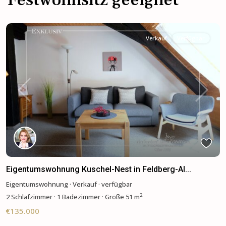
Verkauf
Verfügbar
Previous
Next
Eigentumswohnung Kuschel-Nest in Feldberg-Al...
Eigentumswohnung
·
Verkauf
·
verfügbar
2
2
Schlafzimmer
·
1 Badezimmer
·
Größe
51 m
€135.000