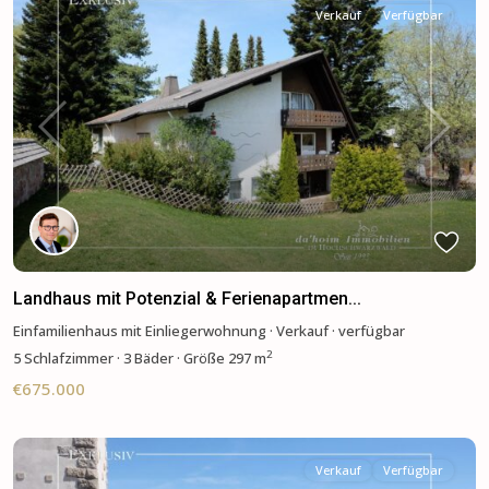
Verkauf
Verfügbar
Previous
Next
Landhaus mit Potenzial & Ferienapartmen...
Einfamilienhaus mit Einliegerwohnung
·
Verkauf
·
verfügbar
2
5
Schlafzimmer
·
3 Bäder
·
Größe
297 m
€675.000
Verkauf
Verfügbar