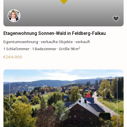
Etagenwohnung Sonnen-Wald in Feldberg-Falkau
Eigentumswohnung
·
verkaufte Objekte
·
verkauft
2
1
Schlafzimmer
·
1 Badezimmer
·
Größe
98 m
€264.000
verkaufte Objekte
Verkauft
Previous
Next