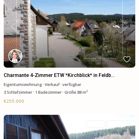
Previous
Next
Charmante 4-Zimmer ETW *Kirchblick* in Feldb...
Eigentumswohnung
·
Verkauf
·
verfügbar
2
3
Schlafzimmer
·
1 Badezimmer
·
Größe
88 m
€255.000
Verkauf
Verfügbar