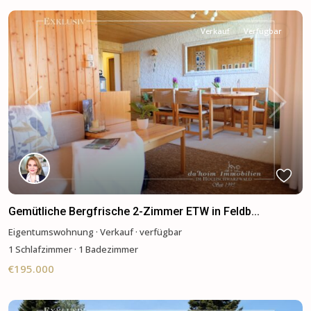
Verkauf
Verfügbar
Previous
Next
Gemütliche Bergfrische 2-Zimmer ETW in Feldb...
Eigentumswohnung
·
Verkauf
·
verfügbar
1
Schlafzimmer
·
1 Badezimmer
€195.000