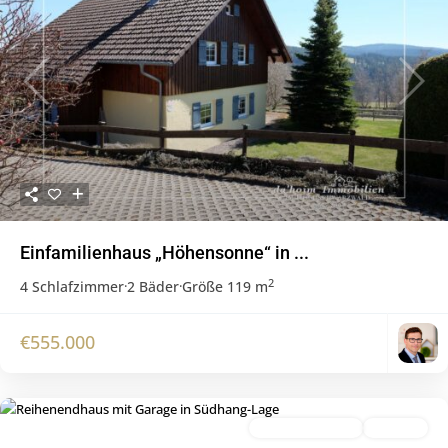
Previous
Next
Einfamilienhaus „Höhensonne“ in ...
2
4 Schlafzimmer
·
2 Bäder
·
Größe
119 m
€555.000
verkaufte Objekte
Verkauft