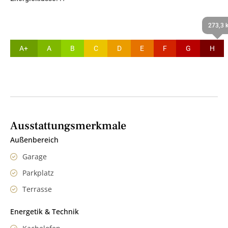
273,3 
A+
A
B
C
D
E
F
G
H
Ausstattungsmerkmale
Außenbereich
Garage
Parkplatz
Terrasse
Energetik & Technik