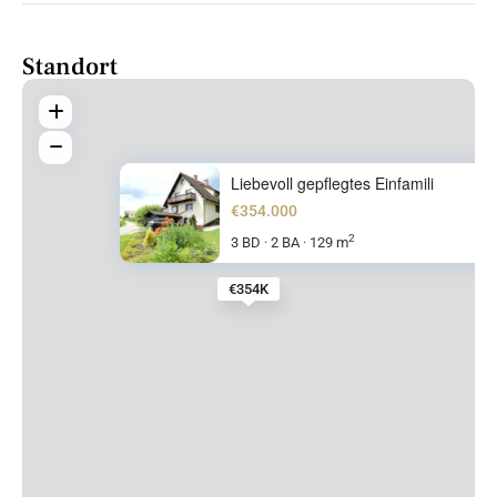
Standort
Liebevoll gepflegtes Einfamili
€354.000
2
3 BD
2 BA
129 m
·
·
€354K