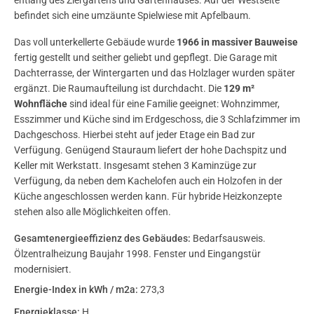
entlang des Ziergartens und Gartenhauses. Auf der Westseite
befindet sich eine umzäunte Spielwiese mit Apfelbaum.
Das voll unterkellerte Gebäude wurde
1966 in massiver Bauweise
fertig gestellt und seither geliebt und gepflegt. Die Garage mit
Dachterrasse, der Wintergarten und das Holzlager wurden später
ergänzt. Die Raumaufteilung ist durchdacht. Die
129 m²
Wohnfläche
sind ideal für eine Familie geeignet: Wohnzimmer,
Esszimmer und Küche sind im Erdgeschoss, die 3 Schlafzimmer im
Dachgeschoss. Hierbei steht auf jeder Etage ein Bad zur
Verfügung. Genügend Stauraum liefert der hohe Dachspitz und
Keller mit Werkstatt. Insgesamt stehen 3 Kaminzüge zur
Verfügung, da neben dem Kachelofen auch ein Holzofen in der
Küche angeschlossen werden kann. Für hybride Heizkonzepte
stehen also alle Möglichkeiten offen.
Gesamtenergieeffizienz des Gebäudes:
Bedarfsausweis.
Ölzentralheizung Baujahr 1998. Fenster und Eingangstür
modernisiert.
Energie-Index in kWh / m2a:
273,3
Energieklasse:
H