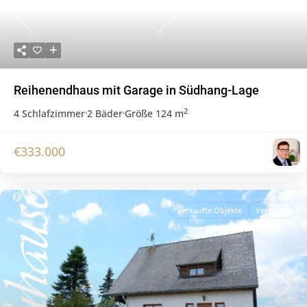
Previous
Next
Reihenendhaus mit Garage in Südhang-Lage
2
4 Schlafzimmer
·
2 Bäder
·
Größe
124 m
€333.000
verkaufte Objekte
Verkauft
Previous
Next