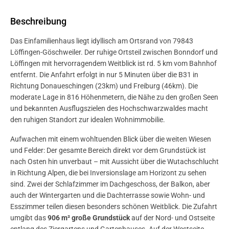
Beschreibung
Das Einfamilienhaus liegt idyllisch am Ortsrand von 79843
Löffingen-Göschweiler. Der ruhige Ortsteil zwischen Bonndorf und
Löffingen mit hervorragendem Weitblick ist rd. 5 km vom Bahnhof
entfernt. Die Anfahrt erfolgt in nur 5 Minuten über die B31 in
Richtung Donaueschingen (23km) und Freiburg (46km). Die
moderate Lage in 816 Höhenmetern, die Nähe zu den großen Seen
und bekannten Ausflugszielen des Hochschwarzwaldes macht
den ruhigen Standort zur idealen Wohnimmobilie.
Aufwachen mit einem wohltuenden Blick über die weiten Wiesen
und Felder: Der gesamte Bereich direkt vor dem Grundstück ist
nach Osten hin unverbaut – mit Aussicht über die Wutachschlucht
in Richtung Alpen, die bei Inversionslage am Horizont zu sehen
sind. Zwei der Schlafzimmer im Dachgeschoss, der Balkon, aber
auch der Wintergarten und die Dachterrasse sowie Wohn- und
Esszimmer teilen diesen besonders schönen Weitblick. Die Zufahrt
umgibt das
906 m² große Grundstück
auf der Nord- und Ostseite