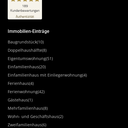
SEHR GUT
189
%
100
Kundenbewertungen
Empfehlungen auf
Authentizität
ProvenExpert.com
5,00
/
4,87
Immobilien-Einträge
111
78
Bewertungen auf
3
Bewertungen von
Baugrundstück
(10)
ProvenExpert.com
anderen Quellen
Doppelhaushälfte
(8)
Blick aufs ProvenExpert-Profil werfen
Eigentumswohnung
(51)
04.05.2026
Einfamilienhaus
(20)
Einfamilienhaus mit Einliegerwohnung
(4)
Ferienhaus
(4)
Ferienwohnung
(42)
Gästehaus
(1)
Mehrfamilienhaus
(8)
Wohn- und Geschäftshaus
(2)
Zweifamilienhaus
(6)