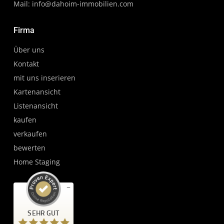
Mail:
info@dahoim-immobilien.com
Firma
Über uns
Kontakt
mit uns inserieren
Kartenansicht
Listenansicht
kaufen
verkaufen
bewerten
Home Staging
Kundenbewertungen und Erfahrungen zu
SEHR GUT
da'hoim Immobilien Hochschwarzwald