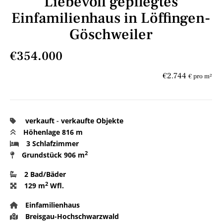
Liebevoll gepflegtes
Einfamilienhaus in Löffingen-
Göschweiler
€354.000
€2.744
€ pro m²
verkauft
-
verkaufte Objekte
Höhenlage 816 m
3 Schlafzimmer
2
Grundstück
906 m
2 Bad/Bäder
2
129 m
Wfl.
Einfamilienhaus
Breisgau-Hochschwarzwald