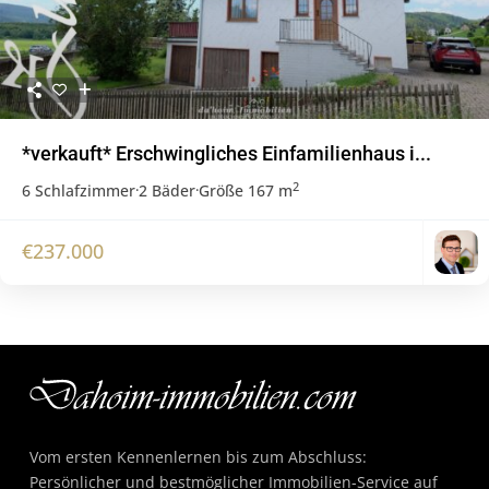
*verkauft* Erschwingliches Einfamilienhaus i...
2
6 Schlafzimmer
·
2 Bäder
·
Größe
167 m
€237.000
Vom ersten Kennenlernen bis zum Abschluss:
Persönlicher und bestmöglicher Immobilien-Service auf